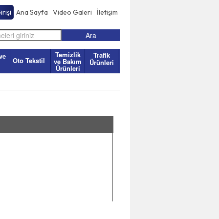
rişi
Ana Sayfa
Video Galeri
İletişim
Temizlik
Trafik
ve
Oto Tekstil
ve Bakım
Ürünleri
Ürünleri