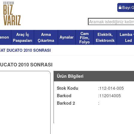
Bayi Gi
Cam
Araç İç
Arma
Elektrik,
Lamba 
enon
Aynalar
Film,
Paspasları
Çıkartma
Elektronik
Led
Folyo
İAT DUCATO 2010 SONRASI
DUCATO 2010 SONRASI
Ürün Bilgileri
Stok Kodu
:112-014-005
Barkod
:112014005
Barkod 2
: