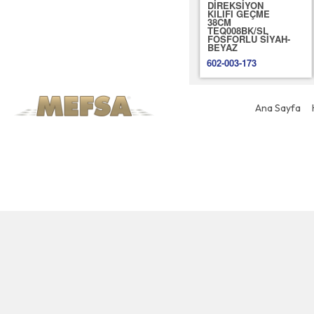
DİREKSİYON
KILIFI GEÇME
38CM
TEQ008BK/SL
FOSFORLU SİYAH-
BEYAZ
602-003-173
Ana Sayfa