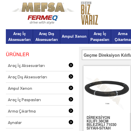
Araç İç
Araç Dış
Araç İç
Arma
Ampul Xenon
Aksesuarları
Aksesuarları
Paspasları
Çıkartma
ÜRÜNLER
Geçme Direksiyon Kılıfl
Araç İç Aksesuarları
Araç Dış Aksesuarları
Ampul Xenon
Araç İç Paspasları
Arma Çıkartma
DİREKSİYON
KILIFI 38CM
Aynalar
BİLEZİKLİ 71030
SİYAH-SİYAH