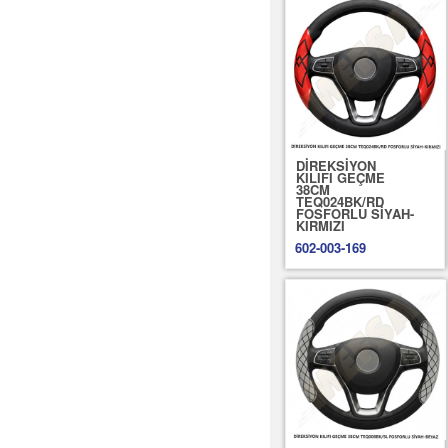
DİREKSİYON
KILIFI GEÇME
38CM
TEQ024BK/RD
FOSFORLU SİYAH-
KIRMIZI
602-003-169