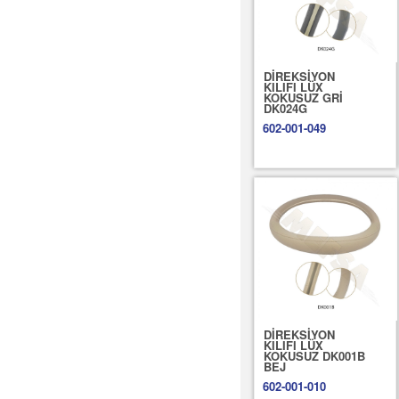
DİREKSİYON
KILIFI LÜX
KOKUSUZ GRİ
DK024G
602-001-049
DİREKSİYON
KILIFI LÜX
KOKUSUZ DK001B
BEJ
602-001-010