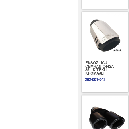
EKSOZ UCU
CEMHAN C442A
85LİK TEKLİ
KROMAJLI
202-001-042