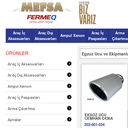
Araç İç
Araç Dış
Araç İç
Arma
Ampul Xenon
Aksesuarları
Aksesuarları
Paspasları
Çıkartma
ÜRÜNLER
Egzoz Ucu ve Ekipmanla
Araç İç Aksesuarları
Araç Dış Aksesuarları
Ampul Xenon
Araç İç Paspasları
Arma Çıkartma
EKSOZ UCU
CEMHAN C436A
Aynalar
202-001-034