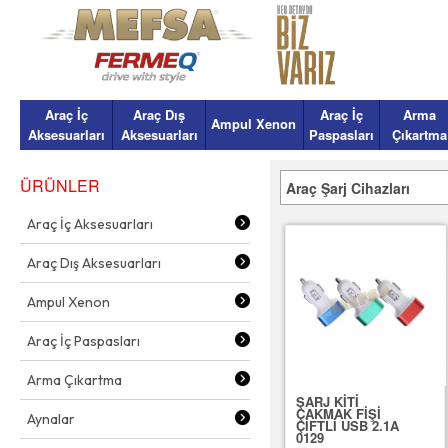
Araç İç
Araç Dış
Araç İç
Arma
Ampul Xenon
Aksesuarları
Aksesuarları
Paspasları
Çıkartma
ÜRÜNLER
Araç Şarj Cihazları
Araç İç Aksesuarları
Araç Dış Aksesuarları
Ampul Xenon
Araç İç Paspasları
Arma Çıkartma
ŞARJ KİTİ
ÇAKMAK FİŞİ
Aynalar
ÇİFTLİ USB 2.1A
0129