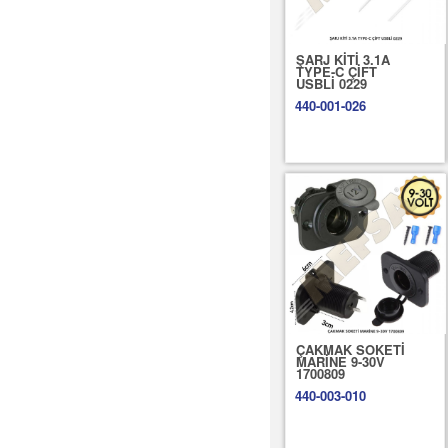
ŞARJ KİTİ 3.1A
TYPE-C ÇİFT
USBLİ 0229
440-001-026
ÇAKMAK SOKETİ
MARİNE 9-30V
1700809
440-003-010