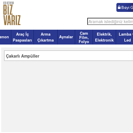
Bayi Gi
Cam
Araç İç
Arma
Elektrik,
Lamba 
enon
Aynalar
Film,
Paspasları
Çıkartma
Elektronik
Led
Folyo
Çakarlı Ampüller