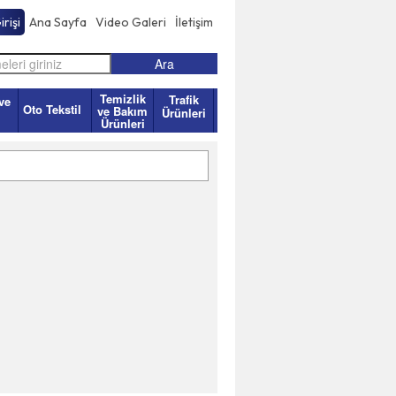
rişi
Ana Sayfa
Video Galeri
İletişim
Temizlik
Trafik
ve
Oto Tekstil
ve Bakım
Ürünleri
Ürünleri