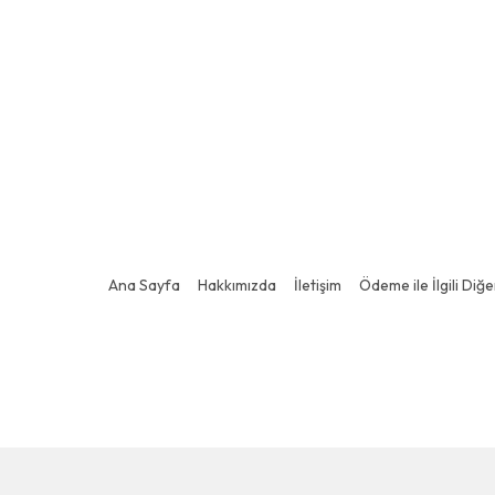
Ana Sayfa
Hakkımızda
İletişim
Ödeme ile İlgili Diğ