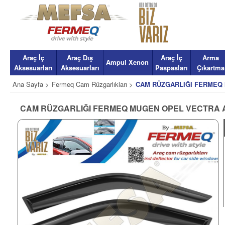
Araç İç
Araç Dış
Araç İç
Arma
Ampul Xenon
Aksesuarları
Aksesuarları
Paspasları
Çıkartma
Ana Sayfa >
Fermeq Cam Rüzgarlıkları >
CAM RÜZGARLIĞI FERMEQ 
CAM RÜZGARLIĞI FERMEQ MUGEN OPEL VECTRA A 