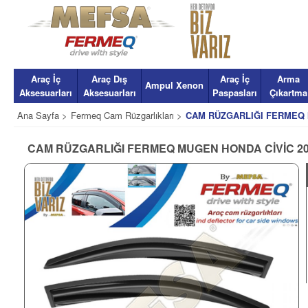
Araç İç
Araç Dış
Araç İç
Arma
Ampul Xenon
Aksesuarları
Aksesuarları
Paspasları
Çıkartma
Ana Sayfa >
Fermeq Cam Rüzgarlıkları >
CAM RÜZGARLIĞI FERMEQ M
CAM RÜZGARLIĞI FERMEQ MUGEN HONDA CİVİC 20