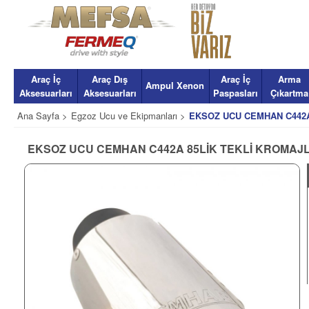
Araç İç
Araç Dış
Araç İç
Arma
Ampul Xenon
Aksesuarları
Aksesuarları
Paspasları
Çıkartma
Ana Sayfa >
Egzoz Ucu ve Ekipmanları >
EKSOZ UCU CEMHAN C442A
EKSOZ UCU CEMHAN C442A 85LİK TEKLİ KROMAJL