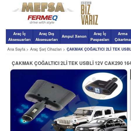
Araç İç
Araç Dış
Araç İç
Arma
Ampul Xenon
Aksesuarları
Aksesuarları
Paspasları
Çıkartma
Ana Sayfa >
Araç Şarj Cihazları >
ÇAKMAK ÇOĞALTICI 2Lİ TEK USBLİ
ÇAKMAK ÇOĞALTICI 2Lİ TEK USBLİ 12V CAK290 16