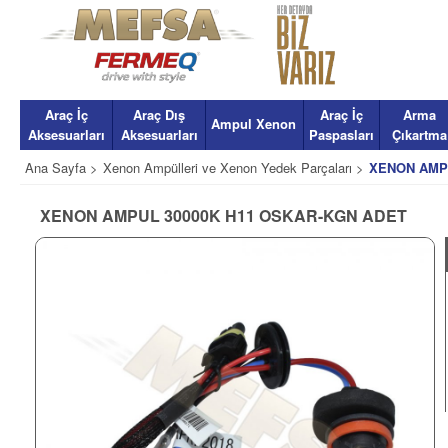
Araç İç
Araç Dış
Araç İç
Arma
Ampul Xenon
Aksesuarları
Aksesuarları
Paspasları
Çıkartma
Ana Sayfa >
Xenon Ampülleri ve Xenon Yedek Parçaları >
XENON AMPU
XENON AMPUL 30000K H11 OSKAR-KGN ADET