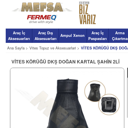
Araç İç
Araç Dış
Araç İç
Arma
Ampul Xenon
Aksesuarları
Aksesuarları
Paspasları
Çıkartma
Ana Sayfa >
Vites Topuz ve Aksesuarlari >
VİTES KÖRÜĞÜ DKŞ DOĞA
VİTES KÖRÜĞÜ DKŞ DOĞAN KARTAL ŞAHİN 2Lİ