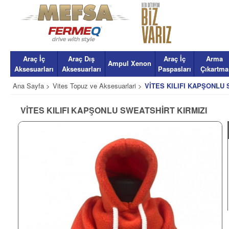
Araç İç
Araç Dış
Araç İç
Arma
Ampul Xenon
Aksesuarları
Aksesuarları
Paspasları
Çıkartma
Ana Sayfa >
Vites Topuz ve Aksesuarlari >
VİTES KILIFI KAPŞONLU 
VİTES KILIFI KAPŞONLU SWEATSHİRT KIRMIZI