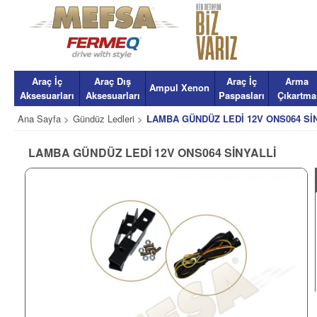
Araç İç
Araç Dış
Araç İç
Arma
Ampul Xenon
Aksesuarları
Aksesuarları
Paspasları
Çıkartma
Ana Sayfa >
Gündüz Ledleri >
LAMBA GÜNDÜZ LEDİ 12V ONS064 Sİ
LAMBA GÜNDÜZ LEDİ 12V ONS064 SİNYALLİ