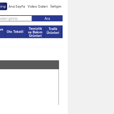
rişi
Ana Sayfa
Video Galeri
İletişim
Temizlik
Trafik
ve
Oto Tekstil
ve Bakım
Ürünleri
Ürünleri