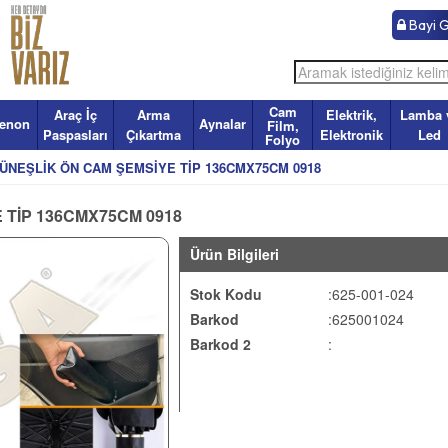
Bayi Gi
Cam
Araç İç
Arma
Elektrik,
Lamba 
enon
Aynalar
Film,
Paspasları
Çıkartma
Elektronik
Led
Folyo
ÜNEŞLİK ÖN CAM ŞEMSİYE TİP 136CMX75CM 0918
 TİP 136CMX75CM 0918
Ürün Bilgileri
Stok Kodu
:625-001-024
Barkod
:625001024
Barkod 2
: