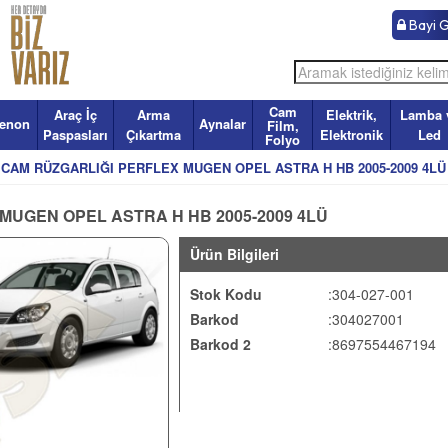
Bayi Gi
Cam
Araç İç
Arma
Elektrik,
Lamba 
enon
Aynalar
Film,
Paspasları
Çıkartma
Elektronik
Led
Folyo
CAM RÜZGARLIĞI PERFLEX MUGEN OPEL ASTRA H HB 2005-2009 4LÜ
MUGEN OPEL ASTRA H HB 2005-2009 4LÜ
Ürün Bilgileri
Stok Kodu
:304-027-001
Barkod
:304027001
Barkod 2
:8697554467194