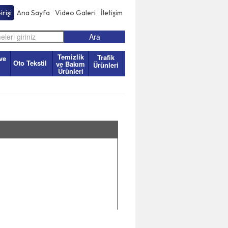
rişi
Ana Sayfa
Video Galeri
İletişim
Temizlik
Trafik
ve
Oto Tekstil
ve Bakım
Ürünleri
Ürünleri