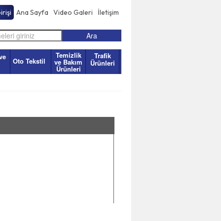
rişi
Ana Sayfa
Video Galeri
İletişim
Temizlik
Trafik
ve
Oto Tekstil
ve Bakım
Ürünleri
Ürünleri