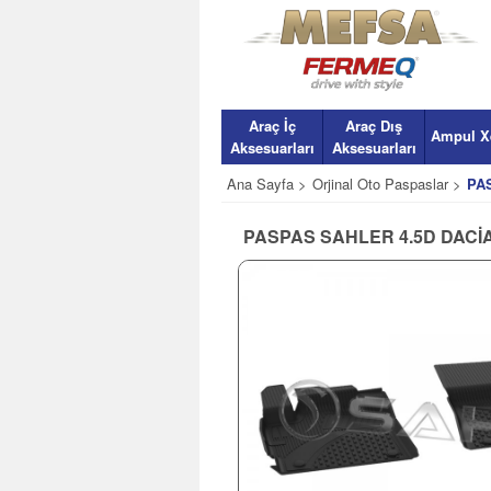
Araç İç
Araç Dış
Ampul X
Aksesuarları
Aksesuarları
Ana Sayfa >
Orjinal Oto Paspaslar >
PA
PASPAS SAHLER 4.5D DACİA