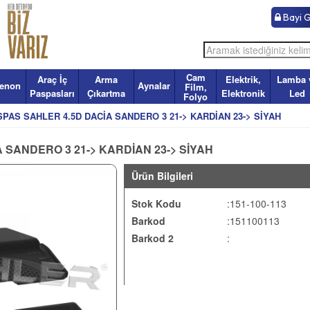
Bayi Gi
Cam
Araç İç
Arma
Elektrik,
Lamba 
enon
Aynalar
Film,
Paspasları
Çıkartma
Elektronik
Led
Folyo
SPAS SAHLER 4.5D DACİA SANDERO 3 21-> KARDİAN 23-> SİYAH
 SANDERO 3 21-> KARDİAN 23-> SİYAH
Ürün Bilgileri
Stok Kodu
:151-100-113
Barkod
:151100113
Barkod 2
: