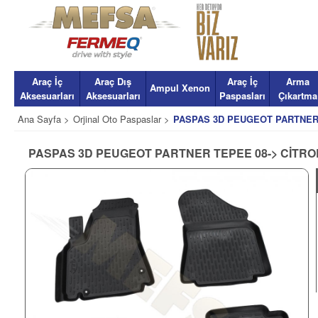
Araç İç
Araç Dış
Araç İç
Arma
Ampul Xenon
Aksesuarları
Aksesuarları
Paspasları
Çıkartma
Ana Sayfa >
Orjinal Oto Paspaslar >
PASPAS 3D PEUGEOT PARTNER 
PASPAS 3D PEUGEOT PARTNER TEPEE 08-> CİTROE