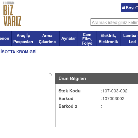
Bayi Gi
Cam
Araç İç
Arma
Elektrik,
Lamba 
enon
Aynalar
Film,
Paspasları
Çıkartma
Elektronik
Led
Folyo
 İSOTTA KROM-GRİ
Ürün Bilgileri
Stok Kodu
:107-003-002
Barkod
:107003002
Barkod 2
: