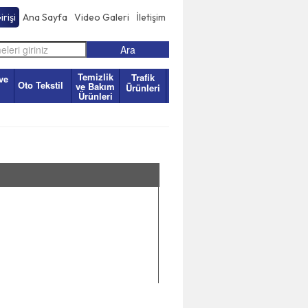
rişi
Ana Sayfa
Video Galeri
İletişim
Temizlik
Trafik
ve
Oto Tekstil
ve Bakım
Ürünleri
Ürünleri