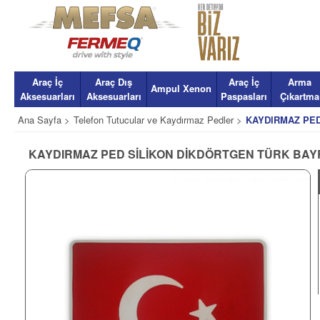
Araç İç
Araç Dış
Araç İç
Arma
Ampul Xenon
Aksesuarları
Aksesuarları
Paspasları
Çıkartma
Ana Sayfa >
Telefon Tutucular ve Kaydırmaz Pedler >
KAYDIRMAZ PED
KAYDIRMAZ PED SİLİKON DİKDÖRTGEN TÜRK BAY