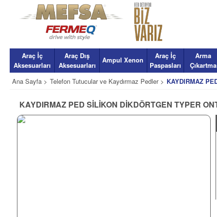
Araç İç
Araç Dış
Araç İç
Arma
Ampul Xenon
Aksesuarları
Aksesuarları
Paspasları
Çıkartma
Ana Sayfa >
Telefon Tutucular ve Kaydırmaz Pedler >
KAYDIRMAZ PED
KAYDIRMAZ PED SİLİKON DİKDÖRTGEN TYPER ON