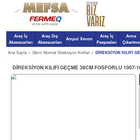
Araç İç
Araç Dış
Araç İç
Arma
Ampul Xenon
Aksesuarları
Aksesuarları
Paspasları
Çıkartma
Ana Sayfa >
38cm Normal Direksiyon Kılıfları >
DİREKSİYON KILIFI G
DİREKSİYON KILIFI GEÇME 38CM FOSFORLU 1007-1