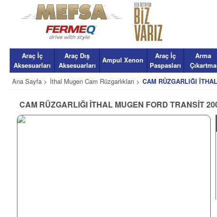
Araç İç
Araç Dış
Araç İç
Arma
Ampul Xenon
Aksesuarları
Aksesuarları
Paspasları
Çıkartma
Ana Sayfa >
İthal Mugen Cam Rüzgarlıkları >
CAM RÜZGARLIĞI İTHAL
CAM RÜZGARLIĞI İTHAL MUGEN FORD TRANSİT 2002