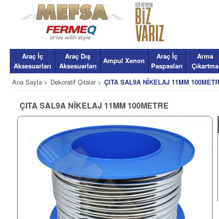
Araç İç
Araç Dış
Araç İç
Arma
Ampul Xenon
Aksesuarları
Aksesuarları
Paspasları
Çıkartma
Ana Sayfa >
Dekoratif Çıtalar >
ÇITA SAL9A NİKELAJ 11MM 100MET
ÇITA SAL9A NİKELAJ 11MM 100METRE